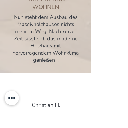
WOHNEN
Nun steht dem Ausbau des
Massivholzhauses nichts
mehr im Weg. Nach kurzer
Zeit lässt sich das moderne
Holzhaus mit
hervorragendem Wohnklima
genießen ..
Christian H.
Unsere Zimmerei arbeitet