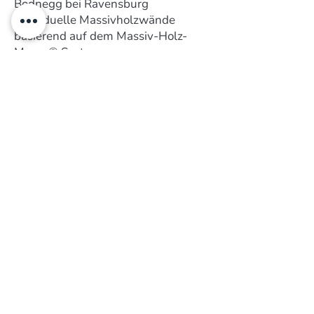
Bodnegg bei Ravensburg
individuelle Massivholzwände
basierend auf dem Massiv-Holz-
Mauer® System.
Diese Massivholzwände werden
nach ganz Europa geliefert mit
Schwerpunkt Deutschland,
Österreich und der Schweiz. In der
Region Oberschwaben, Bodensee
und Allgäu ist die innovative Firma
schon seit langem sehr bekannt -
speziell in Städten wie Ravensburg,
Weingarten, Wolfegg, Bad Waldsee,
Bad Wurzach, Kißlegg, Wangen,
Amtzell, Leutkirch, Friedrichshafen,
Lindau, Langenargen, Kressbronn,
Tettnang, Markdorf und
Meckenbeuren.