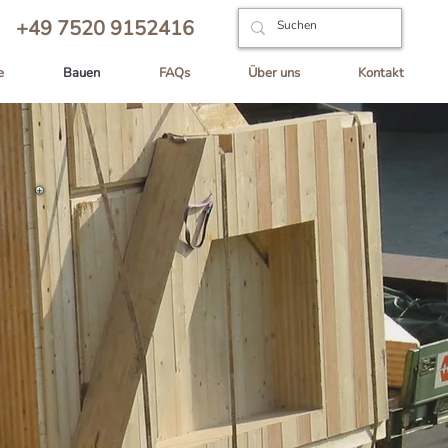
+49 7520 9152416
e
Bauen
FAQs
Über uns
Kontakt