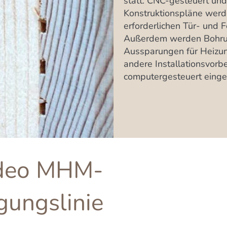
statt. CNC-gesteuert un
Konstruktionspläne werd
erforderlichen Tür- und 
Außerdem werden Bohru
Aussparungen für Heizun
andere Installationsvorb
computergesteuert eingef
deo MHM-
gungslinie