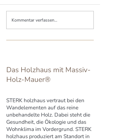
Kommentar verfassen...
Wenn zwei Brüder zwei
Kleinod schützt
MHM-Häuser bauen
Artenvielfalt
Das Holzhaus mit Massiv-
Holz-Mauer®
STERK holzhaus vertraut bei den
Wandelementen auf das reine
unbehandelte Holz. Dabei steht die
Gesundheit, die Ökologie und das
Wohnklima im Vordergrund. STERK
holzhaus produziert am Standort in